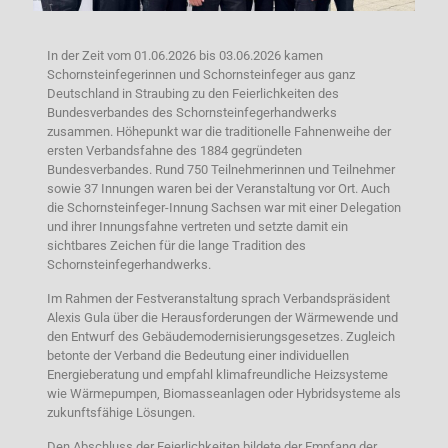
In der Zeit vom 01.06.2026 bis 03.06.2026 kamen
Schornsteinfegerinnen und Schornsteinfeger aus ganz
Deutschland in Straubing zu den Feierlichkeiten des
Bundesverbandes des Schornsteinfegerhandwerks
zusammen. Höhepunkt war die traditionelle Fahnenweihe der
ersten Verbandsfahne des 1884 gegründeten
Bundesverbandes. Rund 750 Teilnehmerinnen und Teilnehmer
sowie 37 Innungen waren bei der Veranstaltung vor Ort. Auch
die Schornsteinfeger-Innung Sachsen war mit einer Delegation
und ihrer Innungsfahne vertreten und setzte damit ein
sichtbares Zeichen für die lange Tradition des
Schornsteinfegerhandwerks.
Im Rahmen der Festveranstaltung sprach Verbandspräsident
Alexis Gula über die Herausforderungen der Wärmewende und
den Entwurf des Gebäudemodernisierungsgesetzes. Zugleich
betonte der Verband die Bedeutung einer individuellen
Energieberatung und empfahl klimafreundliche Heizsysteme
wie Wärmepumpen, Biomasseanlagen oder Hybridsysteme als
zukunftsfähige Lösungen.
Den Abschluss der Feierlichkeiten bildete der Empfang der