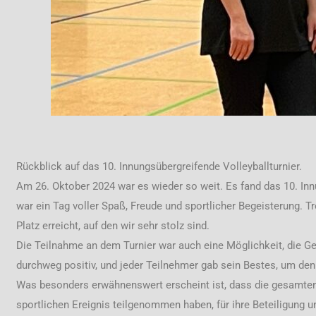
Rückblick auf das 10. Innungsübergreifende Volleyballturnier.
Am 26. Oktober 2024 war es wieder so weit. Es fand das 10. Inn
war ein Tag voller Spaß, Freude und sportlicher Begeisterung. Tr
Platz erreicht, auf den wir sehr stolz sind.
Die Teilnahme an dem Turnier war auch eine Möglichkeit, die G
durchweg positiv, und jeder Teilnehmer gab sein Bestes, um den
Was besonders erwähnenswert erscheint ist, dass die gesamte
sportlichen Ereignis teilgenommen haben, für ihre Beteiligung u