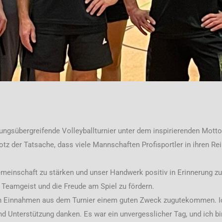
ungsübergreifende Volleyballturnier unter dem inspirierenden Motto
otz der Tatsache, dass viele Mannschaften Profisportler in ihren Rei
emeinschaft zu stärken und unser Handwerk positiv in Erinnerung z
 Teamgeist und die Freude am Spiel zu fördern.
n Einnahmen aus dem Turnier einem guten Zweck zugutekommen. Ic
nd Unterstützung danken. Es war ein unvergesslicher Tag, und ich b